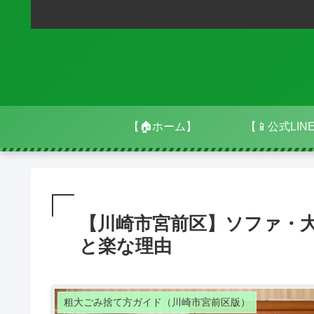
【🏠ホーム】
【📱公式LIN
【川崎市宮前区】ソファ・
と楽な理由
粗大ごみ捨て方ガイド（川崎市宮前区版）