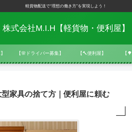
軽貨物配送で“理想の働き方”を実現しよう！
株式会社M.I.H【軽貨物・便利屋】
E】
【🌸ドライバー募集】
【🔨便利屋】
【
大型家具の捨て方｜便利屋に頼む